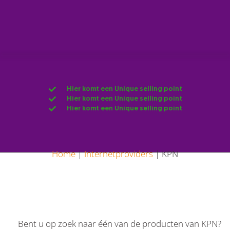
Hier komt een Unique selling point
Hier komt een Unique selling point
Hier komt een Unique selling point
Home
|
Internetproviders
|
KPN
Bent u op zoek naar één van de producten van KPN?